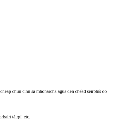
oincheap chun cinn sa mhonarcha agus den chéad seirbhís do
bairt táirgí, etc.