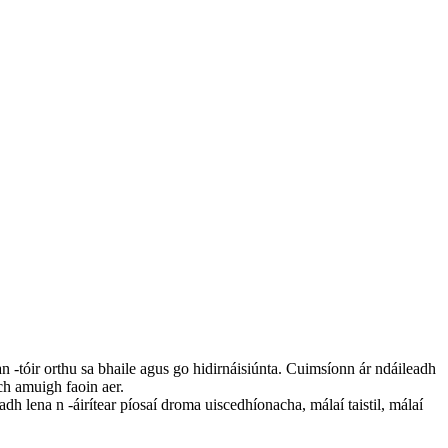
-tóir orthu sa bhaile agus go hidirnáisiúnta. Cuimsíonn ár ndáileadh
ch amuigh faoin aer.
dh lena n -áirítear píosaí droma uiscedhíonacha, málaí taistil, málaí