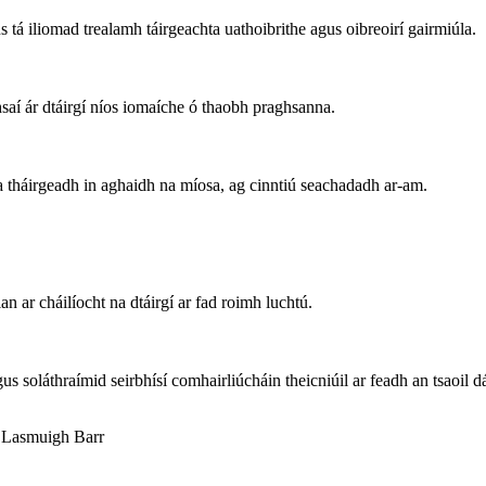
á iliomad trealamh táirgeachta uathoibrithe agus oibreoirí gairmiúla.
aí ár dtáirgí níos iomaíche ó thaobh praghsanna.
tháirgeadh in aghaidh na míosa, ag cinntiú seachadadh ar-am.
n ar cháilíocht na dtáirgí ar fad roimh luchtú.
 soláthraímid seirbhísí comhairliúcháin theicniúil ar feadh an tsaoil dá
 Lasmuigh Barr