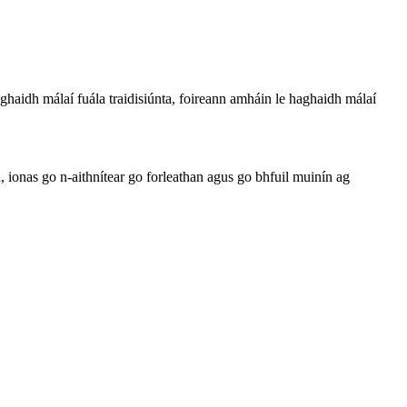
ghaidh málaí fuála traidisiúnta, foireann amháin le haghaidh málaí
, ionas go n-aithnítear go forleathan agus go bhfuil muinín ag