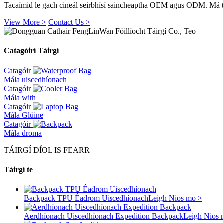
Tacaímid le gach cineál seirbhísí saincheaptha OEM agus ODM. Má tá 
View More >
Contact Us >
Catagóirí Táirgí
Catagóir
Mála uiscedhíonach
Catagóir
Mála with
Catagóir
Mála Glúine
Catagóir
Mála droma
TÁIRGÍ DÍOL IS FEARR
Táirgí te
Backpack TPU Éadrom Uiscedhíonach
Leigh Nios mo >
Aerdhíonach Uiscedhíonach Expedition Backpack
Leigh Nios 