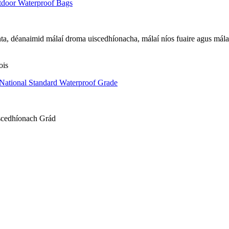
nta, déanaimid málaí droma uiscedhíonacha, málaí níos fuaire agus mál
ois
iscedhíonach Grád