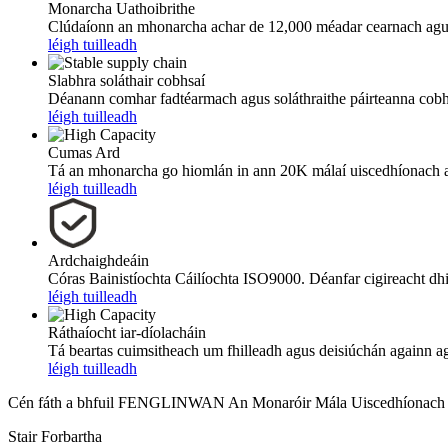
Monarcha Uathoibrithe
Clúdaíonn an mhonarcha achar de 12,000 méadar cearnach agus t
léigh tuilleadh
Slabhra soláthair cobhsaí
Déanann comhar fadtéarmach agus soláthraithe páirteanna cobhs
léigh tuilleadh
Cumas Ard
Tá an mhonarcha go hiomlán in ann 20K málaí uiscedhíonach a 
léigh tuilleadh
Ardchaighdeáin
Córas Bainistíochta Cáilíochta ISO9000. Déanfar cigireacht dhia
léigh tuilleadh
Ráthaíocht iar-díolacháin
Tá beartas cuimsitheach um fhilleadh agus deisiúchán againn agus
léigh tuilleadh
Cén fáth a bhfuil FENGLINWAN An Monaróir Mála Uiscedhíonach
Stair Forbartha