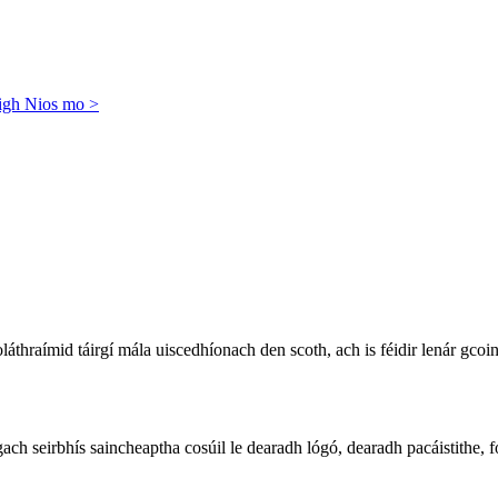
igh Nios mo >
láthraímid táirgí mála uiscedhíonach den scoth, ach is féidir lenár gc
ach seirbhís saincheaptha cosúil le dearadh lógó, dearadh pacáistithe, for