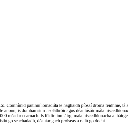
 Coinnímid paitinní iomadúla le haghaidh píosaí droma feidhme, tá an 
ide anonn, is domhan sinn - soláthróir agus déantúsóir mála uiscedhíona
00 méadar cearnach. Is féidir linn táirgí mála uiscedhíonacha a tháirgea
istiú go seachadadh, déantar gach próiseas a rialú go docht.