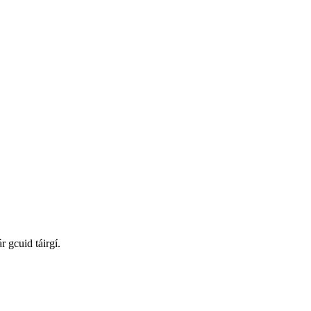
r gcuid táirgí.