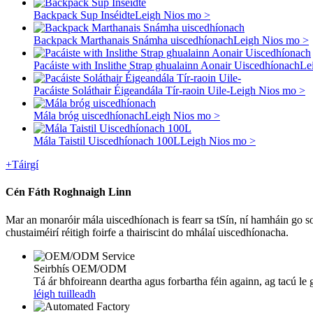
Backpack Sup Inséidte
Leigh Nios mo >
Backpack Marthanais Snámha uiscedhíonach
Leigh Nios mo >
Pacáiste with Inslithe Strap ghualainn Aonair Uiscedhíonach
Le
Pacáiste Soláthair Éigeandála Tír-raoin Uile-
Leigh Nios mo >
Mála bróg uiscedhíonach
Leigh Nios mo >
Mála Taistil Uiscedhíonach 100L
Leigh Nios mo >
+
Táirgí
Cén Fáth Roghnaigh Linn
Mar an monaróir mála uiscedhíonach is fearr sa tSín, ní hamháin go so
chustaiméirí réitigh foirfe a thairiscint do mhálaí uiscedhíonacha.
Seirbhís OEM/ODM
Tá ár bhfoireann deartha agus forbartha féin againn, ag tacú le g
léigh tuilleadh