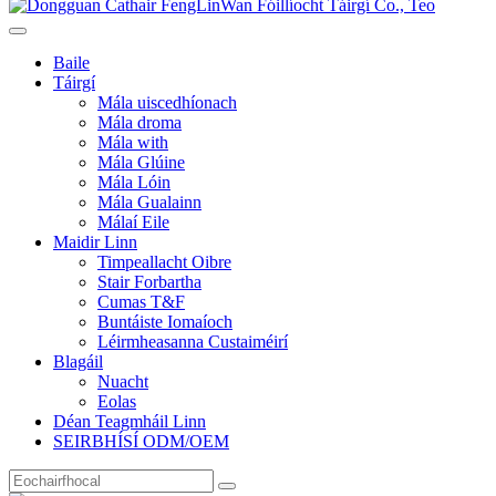
Baile
Táirgí
Mála uiscedhíonach
Mála droma
Mála with
Mála Glúine
Mála Lóin
Mála Gualainn
Málaí Eile
Maidir Linn
Timpeallacht Oibre
Stair Forbartha
Cumas T&F
Buntáiste Iomaíoch
Léirmheasanna Custaiméirí
Blagáil
Nuacht
Eolas
Déan Teagmháil Linn
SEIRBHÍSÍ ODM/OEM