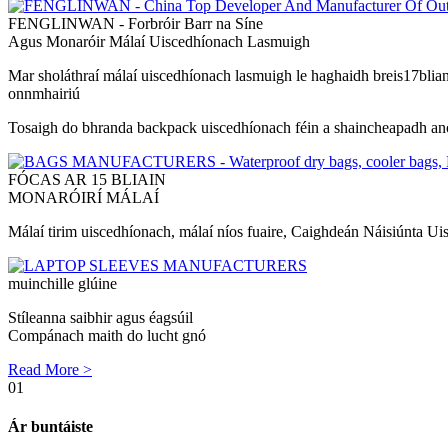
FENGLINWAN - Forbróir Barr na Síne
Agus Monaróir Málaí Uiscedhíonach Lasmuigh
Mar sholáthraí málaí uiscedhíonach lasmuigh le haghaidh breis
17
blia
onnmhairiú
Tosaigh do bhranda backpack uiscedhíonach féin a shaincheapadh an
FÓCAS AR 15 BLIAIN
MONARÓIRÍ MÁLAÍ
Málaí tirim uiscedhíonach, málaí níos fuaire, Caighdeán Náisiúnta U
muinchille glúine
Stíleanna saibhir agus éagsúil
Compánach maith do lucht gnó
Read More >
01
Ár buntáiste