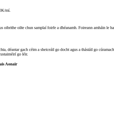
50K/mí.
gus oibrithe oilte chun samplaí foirfe a dhéanamh. Foireann amháin le ha
hta, déantar gach céim a sheiceáil go docht agus a thástáil go cúramach
ustaiméirí go léir.
is Aonair