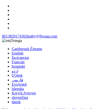
8613829174302
kathy@flwaaa.com
Teanga
Gaeilgenah Éireann
English
Български
Français
bosanski
اردو
O'zbek
فارسی
Ελληνικά
íslenska
Kreyòl Ayisyen
slovenčina
dansk