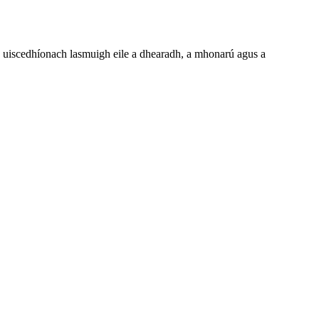
a uiscedhíonach lasmuigh eile a dhearadh, a mhonarú agus a