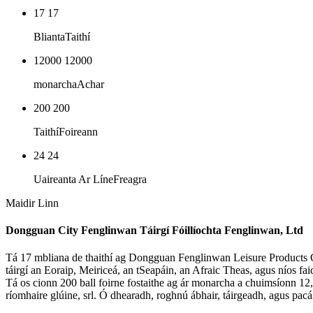
17
17
Blianta
Taithí
12000
12000
monarcha
Achar
200
200
Taithí
Foireann
24
24
Uaireanta Ar Líne
Freagra
Maidir Linn
Dongguan City Fenglinwan Táirgí Fóillíochta Fenglinwan, Ltd
Tá 17 mbliana de thaithí ag Dongguan Fenglinwan Leisure Products Co.
táirgí an Eoraip, Meiriceá, an tSeapáin, an Afraic Theas, agus níos fa
Tá os cionn 200 ball foirne fostaithe ag ár monarcha a chuimsíonn 12,0
ríomhaire glúine, srl. Ó dhearadh, roghnú ábhair, táirgeadh, agus pacá