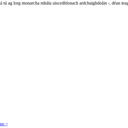
tú ag lorg monarcha mhála uiscedhíonach ardchaighdeáin -, déan teagm
mo >