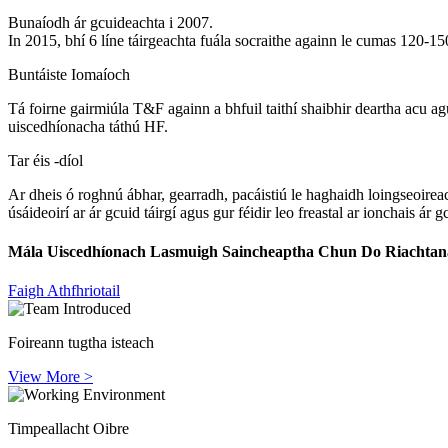
Bunaíodh ár gcuideachta i 2007.
In 2015, bhí 6 líne táirgeachta fuála socraithe againn le cumas 120-1
Buntáiste Iomaíoch
Tá foirne gairmiúla T&F againn a bhfuil taithí shaibhir deartha acu a
uiscedhíonacha táthú HF.
Tar éis -díol
Ar dheis ó roghnú ábhar, gearradh, pacáistiú le haghaidh loingseoireac
úsáideoirí ar ár gcuid táirgí agus gur féidir leo freastal ar ionchais ár gc
Mála Uiscedhíonach Lasmuigh Saincheaptha Chun Do Riachtana
Faigh Athfhriotail
Foireann tugtha isteach
View More >
Timpeallacht Oibre